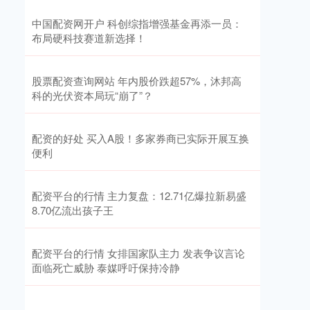
中国配资网开户 科创综指增强基金再添一员：
布局硬科技赛道新选择！
股票配资查询网站 年内股价跌超57%，沐邦高
科的光伏资本局玩“崩了”？
配资的好处 买入A股！多家券商已实际开展互换
便利
配资平台的行情 主力复盘：12.71亿爆拉新易盛
8.70亿流出孩子王
配资平台的行情 女排国家队主力 发表争议言论
面临死亡威胁 泰媒呼吁保持冷静