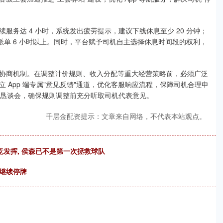
务达 4 小时，系统发出疲劳提示，建议下线休息至少 20 分钟；
派单 6 小时以上。同时，平台赋予司机自主选择休息时间段的权利，
协商机制。在调整计价规则、收入分配等重大经营策略前，必须广泛
 App 端专属"意见反馈"通道，优化客服响应流程，保障司机合理申
规则恳谈会，确保规则调整前充分听取司机代表意见。
千层金配资提示：文章来自网络，不代表本站观点。
竞发挥, 侯森已不是第一次拯救球队
日继续停牌