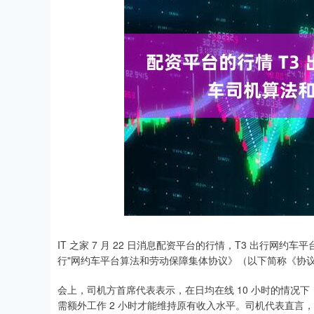
IT 之家 7 月 22 日消息配资平台的行情，T3 出行网约
行"网约车平台算法和劳动保障集体协议》（以下简称《协
会上，司机方首席代表表示，在日均在线 10 小时的情况下，
需额外工作 2 小时才能维持原有收入水平。司机代表直言