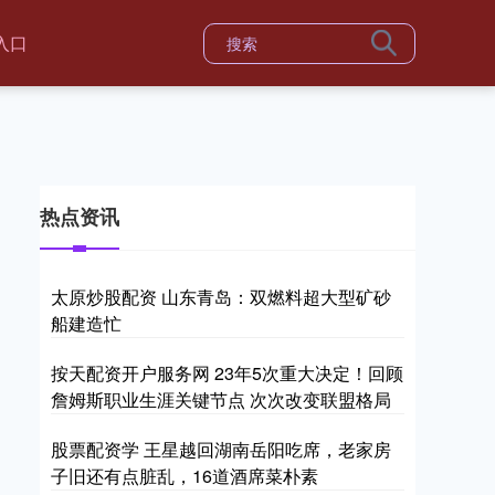
入口
热点资讯
太原炒股配资 山东青岛：双燃料超大型矿砂
船建造忙
按天配资开户服务网 23年5次重大决定！回顾
詹姆斯职业生涯关键节点 次次改变联盟格局
股票配资学 王星越回湖南岳阳吃席，老家房
子旧还有点脏乱，16道酒席菜朴素