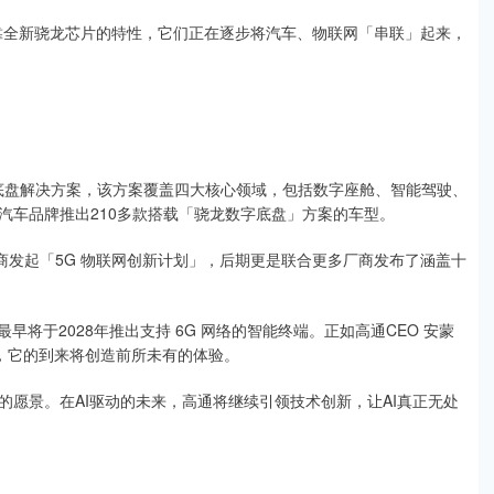
始，依靠全新骁龙芯片的特性，它们正在逐步将汽车、物联网「串联」起来，
字底盘解决方案，该方案覆盖四大核心领域，包括数字座舱、智能驾驶、
汽车品牌推出210多款搭载「骁龙数字底盘」方案的车型。
厂商发起「5G 物联网创新计划」，后期更是联合更多厂商发布了涵盖十
早将于2028年推出支持 6G 网络的智能终端。正如高通CEO 安蒙
础，它的到来将创造前所未有的体验。
愿景。在AI驱动的未来，高通将继续引领技术创新，让AI真正无处