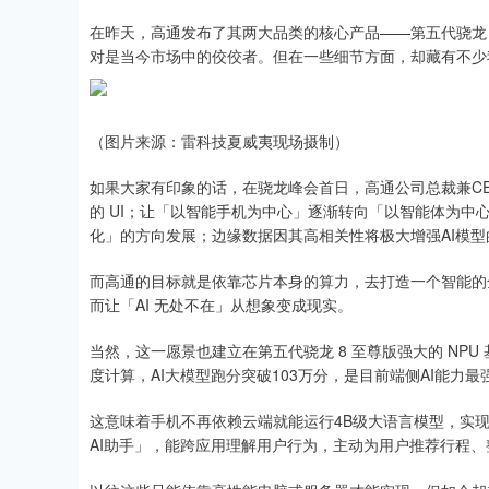
在昨天，高通发布了其两大品类的核心产品——第五代骁龙 8 至
对是当今市场中的佼佼者。但在一些细节方面，却藏有不少
（图片来源：雷科技夏威夷现场摄制）
如果大家有印象的话，在骁龙峰会首日，高通公司总裁兼CEO
的 UI；让「以智能手机为中心」逐渐转向「以智能体为中心
化」的方向发展；边缘数据因其高相关性将极大增强AI模型
而高通的目标就是依靠芯片本身的算力，去打造一个智能的全
而让「AI 无处不在」从想象变成现实。
当然，这一愿景也建立在第五代骁龙 8 至尊版强大的 NPU 基
度计算，AI大模型跑分突破103万分，是目前端侧AI能力
这意味着手机不再依赖云端就能运行4B级大语言模型，实
AI助手」，能跨应用理解用户行为，主动为用户推荐行程