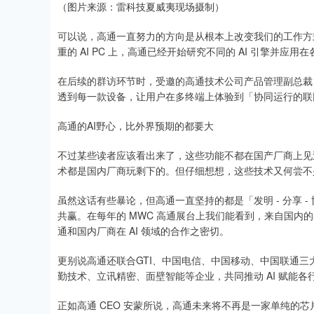
（图片来源：雷科技夏威夷现场摄制）
可以说，高通一直努力的方向是从根本上改变我们的工作方
重的 AI PC 上，高通已经开始研究不同的 AI 引擎并应
在后续的群访环节时，受邀的高通技术公司产品管理副总裁 Vine
透到每一款设备，让用户在多终端上体验到「协同运行的联
高通的AI野心，比外界预期的都要大
不过某些读者应该看出来了，这些功能不都在国产厂商上见
术都是国内厂商玩剩下的。但仔细想想，这些技术又何尝不
虽然这话有些暴论，但高通一直坚持的都是「发明 - 分享 
共赢。在每年的 MWC 高通展台上我们能看到，来自国内的
通和国内厂商在 AI 领域的合作之密切。
更别说高通还联合GTI、中国电信、中国移动、中国联通三大
勤技术、立讯精密、面壁智能等企业，共同推动 AI 赋能各
正如高通 CEO 安蒙所说，高通未来将不再是一家单纯的芯片