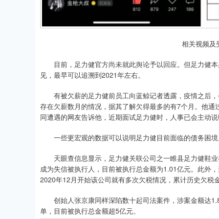
相关视频及
目前，足力健官方尚未就此舆论予以回应。但足力健本身
见，最早可以追溯到2021年左右。
有被欠薪的足力健前员工向蓝鲸记者透露，疫情之后，公
存在欠薪数月的情况，据其了解欠得最多的有7个月。他通
同遭遇的网友告诉他，近期面试足力健时，人事已会主动说
一些更宏观的数据可以说明足力健目前面临的债务困境
天眼查信息显示，足力健关联公司之一睢县足力健鞋业有限
成为失信被执行人，目前被执行总金额为1.01亿元。此外
2020年12月开始该公司就有多次欠税情况，累计历史欠税金
创始人张京康同样深陷数十起司法案件，涉案金额达1.8
单，目前被执行总金额超5亿元。