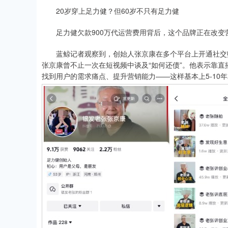
20岁穿上足力健？但60岁不只有足力健
足力健欠款900万代运营费用背后，这个品牌正在改变
蓝鲸记者观察到，创始人张京康在多个平台上开通社交账
张京康曾不止一次在短视频中谈及“如何还债”。他表示靠
找到用户的需求痛点、提升营销能力——这样基本上5-10年