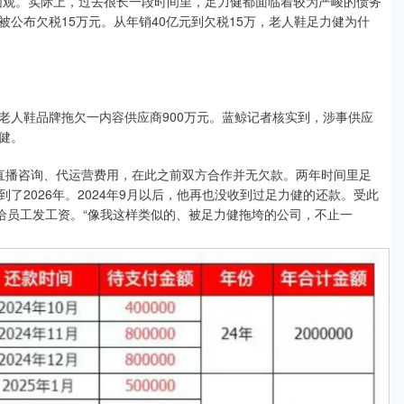
围观。实际上，过去很长一段时间里，足力健都面临着较为严峻的债务
公布欠税15万元。从年销40亿元到欠税15万，老人鞋足力健为什
人鞋品牌拖欠一内容供应商900万元。蓝鲸记者核实到，涉事供应
健。
直播咨询、代运营费用，在此之前双方合作并无欠款。两年时间里足
到了2026年。2024年9月以后，他再也没收到过足力健的还款。受此
给员工发工资。“像我这样类似的、被足力健拖垮的公司，不止一