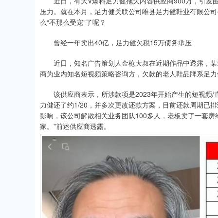
近日，有大V爆料足力健拖欠内容供应商900万，引发
压力。就在本月，足力健关联公司睢县足力健鞋业有限公司被
么“不那么受宠”了呢？
曾经一年卖出40亿，足力健欠税15万债务承压
近日，知名广告策划人金枪大叔在近期作品中透露，某老
商为业内知名短视频策略咨询方，欠款的老人鞋品牌系足力
该供应商表示，所涉款项是2023年开始产生的短视频/
力健还了约1/20，并多次更改还款方案，目前还款周期已排
影响，该公司解散相关业务团队100多人，老板卖了一套房
家。”前述供应商透露。