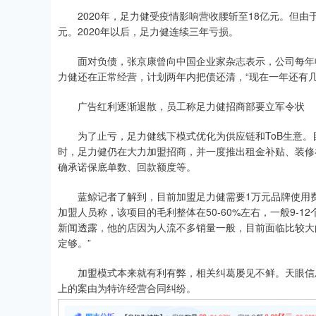
2020年，足力健受疫情影响营收腰斩至18亿元。但由于
元。2020年以后，足力健连续三年亏损。
面对负债，张京康曾向中国企业家杂志表示，公司每年收入的
力健还在正常经营，计划两年内把债还清，“现在一年还有
广告红利逐渐退散，员工称足力健招商部要立军令状
为了止亏，足力健线下模式优化为供应链和ToB生意。目
时，足力健仍在大力加盟招商，并一度推出租金补贴、装修
确承诺保底单数、回款额度等。
蓝鲸记者了解到，目前加盟足力健需要1万元品牌使用费、
加盟人员称，该项目的毛利整体在50-60%左右，一般9-
新闻透露，他的店因为人流不多销量一般，目前面临比较大
定够。”
加盟模式本来就有利有弊，相关纠葛屡见不鲜。天眼信息显
上的案由为特许经营合同纠纷。