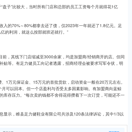
“盘子”比较大，当时所有门店和总部的员工工资每个月就得花1亿
70%～80%都拿去还了债，仅2023年一年就还了1.8亿元。足
几亿的利润，就这么按部就班还就行。”
前，其线下门店缩减至3000余家，均是加盟商/经销商开的店。但同
补贴等。有足力健员工向记者透露，招商经理会被要求写军令状，明
1万元保证金、15万元的首批货款，启动资金一般在20万元左右。
12个月可以回本。但一个店盈利与否受太多因素影响。有加盟商向蓝鲸
的库存压力。“每次卖的钱都不舍得花得攒着下一次订货，可能还不一
示，睢县足力健鞋业有限公司共涉及120条法律诉讼，其中1/3以