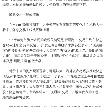
概率，本轮通胀虽然黏性较大，但趋势上仍整体震荡下行。
降息交易主线或清晰
在当前的降息预期下，大类资产配置逻辑有何变化？在机构人士
看来，降息交易主线或逐渐清晰。
“上半年海外资产表现的宏观关键词是‘折返跑’，交易主线在‘降息
交易→通胀交易’中反复。”广发证券首席经济学家郭磊表示，“现实摇
摆”是“预期摇摆”的基础条件，大类资产的“折返跑”源于降息预期的“折
返跑”，而后者又源于美国经济、通胀数据的“折返跑”。市场多次提前
博弈是“预期摇摆”的放大器。
对于未来的资产配置逻辑，郭磊认为，海外资产将逐步反映降息
预期从“折返跑”到“兑现”。郭磊进一步表示，市场在适应上半年的数据
摇摆后，降息预期将进入“确认期”。以美联储降息兑现的时点作为分
界，首次降息前，大类资产胜率占优的将是美债、黄金以及科技成长
股；降息落地后，市场将转向“二次通胀”交易，以铜为代表的有色、
顺周期品种将占优。