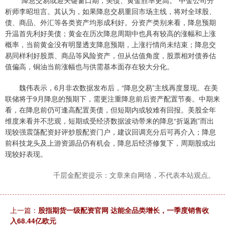
“降息交易或迎关键窗口期，美债、黄金胜率更高。”中金公司分
析师李昭坦言。其认为，如果降息交易重回市场主线，将对全球股、
债、商品、外汇等各类资产均形成利好。分资产类别来看，降息预期
升温首先利好美债；黄金在历次降息周期中也具有较高的涨幅和上涨
概率，当前黄金没有明显透支降息预期，上涨行情尚未结束；降息交
易同样利好股票、商品等风险资产，但从估值角度，股票相对债券估
值偏高，铜油当前涨幅也与供需基本面存在较大分化。
魏伟表示，6月非农数据发布后，“降息交易”主线再度显现。在美
联储将于9月降息的预期下，需更注重降息前后资产配置节奏。中期来
看，在降息前仍可逢高配置美债，但短期内或较难有回报。美股全年
维度来看并不悲观，短期或受经济数据波动带来的降息“折返跑”而出
现较强震荡配资好评炒股配资门户，建议回调充分后可再介入；降息
前科技龙头及上游资源品仍有机会，降息后经济修复下，周期股或出
现较好表现。
千层金配资提示：文章来自网络，不代表本站观点。
上一篇：
股指期货一级配资官网 达能全品类增长，一季度销售收
入68.44亿欧元