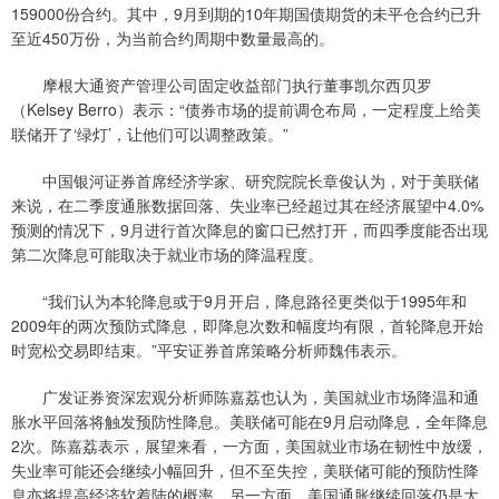
159000份合约。其中，9月到期的10年期国债期货的未平仓合约已升
至近450万份，为当前合约周期中数量最高的。
摩根大通资产管理公司固定收益部门执行董事凯尔西贝罗
（Kelsey Berro）表示：“债券市场的提前调仓布局，一定程度上给美
联储开了‘绿灯’，让他们可以调整政策。”
中国银河证券首席经济学家、研究院院长章俊认为，对于美联储
来说，在二季度通胀数据回落、失业率已经超过其在经济展望中4.0%
预测的情况下，9月进行首次降息的窗口已然打开，而四季度能否出现
第二次降息可能取决于就业市场的降温程度。
“我们认为本轮降息或于9月开启，降息路径更类似于1995年和
2009年的两次预防式降息，即降息次数和幅度均有限，首轮降息开始
时宽松交易即结束。”平安证券首席策略分析师魏伟表示。
广发证券资深宏观分析师陈嘉荔也认为，美国就业市场降温和通
胀水平回落将触发预防性降息。美联储可能在9月启动降息，全年降息
2次。陈嘉荔表示，展望来看，一方面，美国就业市场在韧性中放缓，
失业率可能还会继续小幅回升，但不至失控，美联储可能的预防性降
息亦将提高经济软着陆的概率。另一方面，美国通胀继续回落仍是大