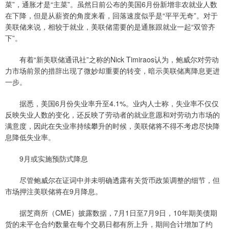
菜”，通胀才是“主菜”。虽然日前公布的美国6月份新增非农就业人数
在下降，但是从薪资的角度来看，回落速度似乎是“平平无奇”。对于
美联储来说，相较于就业，美联储需要的是通胀跟就业一起“双管齐
下”。
有着“新美联储通讯社”之称的Nick Timiraos认为，鲍威尔对劳动
力市场前景的措辞出现了微妙却重要的转变，暗示美联储离降息更进
一步。
据悉，美国6月份失业率升至4.1%。业内人士称，失业率不仅仅
反映失业人数的变化，还反映了劳动者的就业意愿和对劳动力市场的
满意度，因此在失业率持续攀升的时候，美联储将不得不考虑尽快降
息降低失业率。
9月或实施预防式降息
尽管鲍威尔在证词中并未明确透露有关货币政策调整的细节，但
市场押注美联储将在9月降息。
据芝商所（CME）披露数据，7月1日至7月9日，10年期美债期
货的未平仓合约数量在每个交易日都有所上升，期间合计增加了约