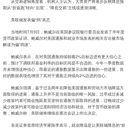
从交易逻辑角度看，机构人士认为，大类资产将逐步反映降息预
期从“折返跑”转向“兑现”，“降息交易”主线或逐渐清晰。
美联储发表偏“鸽”表态
当地时间7月9日，鲍威尔在美国参议院银行委员会发表了半年度
货币政策证词。鲍威尔对美国通胀和就业市场发表的相关言论被市场
解读为偏“鸽派”。
鲍威尔表示，在对美国通胀持续朝着2%目标迈进有更大信心之
前，预计下调联邦基金利率的目标区间是不合适的。今年一季度数据
并未增强这种信心，而最近的通胀数据显示出降通胀的一些进展，良
好的数据表现也增强了其对于通胀正持续向2%迈进的信心。
鲍威尔强调，鉴于过去两年在降低美国通胀和劳动力市场降温方
面取得的进展，通胀上升并不是当前面临的唯一风险。过早或过多减
少政策约束可能会拖延甚至逆转在通胀方面取得的进展，过晚或过少
减少政策约束可能会过度削弱经济活动和就业。对于货币政策的调
整，鲍威尔称，美联储将继续在逐次会议上作出决定。
东吴证券首席经济学家陈李表示，就业降温是让美联储降息的“前