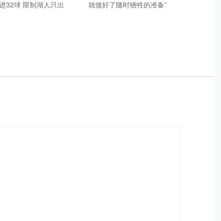
进32球 限制湖人只出
就做好了随时牺牲的准备”