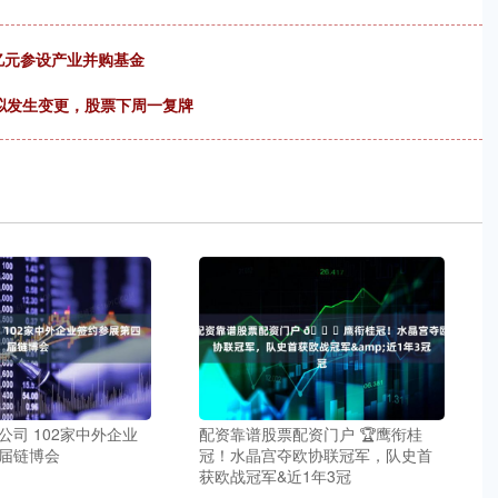
亿元参设产业并购基金
拟发生变更，股票下周一复牌
公司 102家中外企业
配资靠谱股票配资门户 🏆鹰衔桂
届链博会
冠！水晶宫夺欧协联冠军，队史首
获欧战冠军&近1年3冠