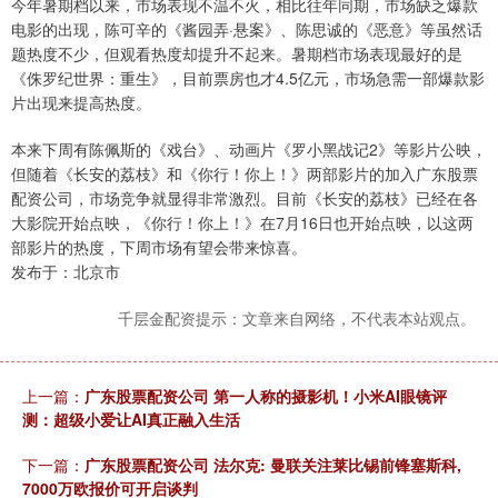
今年暑期档以来，市场表现不温不火，相比往年同期，市场缺乏爆款
电影的出现，陈可辛的《酱园弄·悬案》、陈思诚的《恶意》等虽然话
题热度不少，但观看热度却提升不起来。暑期档市场表现最好的是
《侏罗纪世界：重生》，目前票房也才4.5亿元，市场急需一部爆款影
片出现来提高热度。
本来下周有陈佩斯的《戏台》、动画片《罗小黑战记2》等影片公映，
但随着《长安的荔枝》和《你行！你上！》两部影片的加入广东股票
配资公司，市场竞争就显得非常激烈。目前《长安的荔枝》已经在各
大影院开始点映，《你行！你上！》在7月16日也开始点映，以这两
部影片的热度，下周市场有望会带来惊喜。
发布于：北京市
千层金配资提示：文章来自网络，不代表本站观点。
上一篇：
广东股票配资公司 第一人称的摄影机！小米AI眼镜评
测：超级小爱让AI真正融入生活
下一篇：
广东股票配资公司 法尔克: 曼联关注莱比锡前锋塞斯科,
7000万欧报价可开启谈判