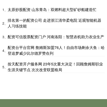
太原炒股配资 山东青岛：双燃料超大型矿砂船建造忙
1、
排名第一的配资公司 走进浙江清华柔电院 近观智能机器
2、
人习练技能
配资可信股票配资门户 河南洛阳：智慧农机助力农业生产
3、
配资台平台官网 詹姆斯加盟76人！自由市场剩余大鱼：哈
4、
登追梦威少比尔德罗赞在列
按天配资开户服务网 23年5次重大决定！回顾詹姆斯职业
5、
生涯关键节点 次次改变联盟格局